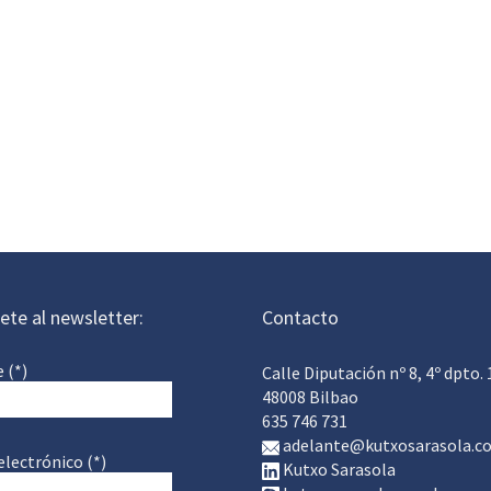
ete al newsletter:
Contacto
 (*)
Calle Diputación nº 8, 4º dpto. 
48008 Bilbao
635 746 731
adelante@kutxosarasola.c
electrónico (*)
Kutxo Sarasola