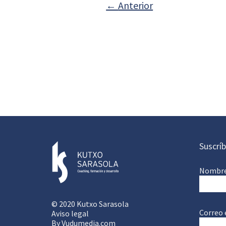
←
Anterior
Suscríb
Nombre
© 2020 Kutxo Sarasola
Correo 
Aviso legal
By
Vudumedia.com