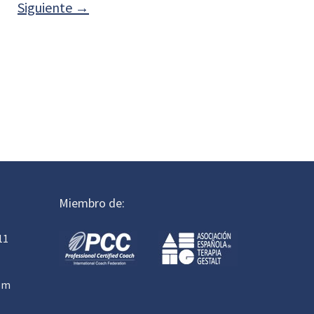
Siguiente
→
Miembro de:
11
om