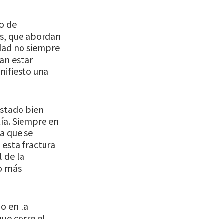
o de
os, que abordan
idad no siempre
ran estar
nifiesto una
estado bien
ía. Siempre en
la que se
 esta fractura
 de la
to más
o en la
ue corre el