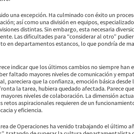
sido una excepción. Ha culminado con éxito un proces
ación; así como una división en equipos, especializad
isiones distintas. Sin embargo, esta necesaria divers
nte. Las dificultades para “considerar al otro” pudie
to en departamentos estancos, lo que pondría de ma
rece indicar que los últimos cambios no siempre han 
aber faltado mayores niveles de comunicación y empat
al, pareciera que la confianza, emoción básica desde 
fronta la tarea, hubiera quedado afectada. Parece que
 mayores niveles de colaboración. La dimensión actual
s retos aspiracionales requieren de un funcionamien
acia y eficiencia.
 Área de Operaciones ha venido trabajando el último añ
s”, tratando de superar la cultura departamentalista q