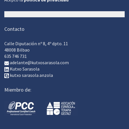
Contacto
Calle Diputación nº 8, 4º dpto. 11
48008 Bilbao
635 746 731
adelante@kutxosarasola.com
Kutxo Sarasola
kutxo sarasola anzola
Miembro de: